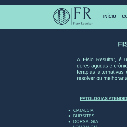
INÍCIO
C
FI
A
Fisio
Resultar
,
é um
dores agudas e crônic
terapias alternativas
resolver ou melhorar 
PATOLOGIAS ATENDID
CIATALGIA
BURSITES
DORSALGIA